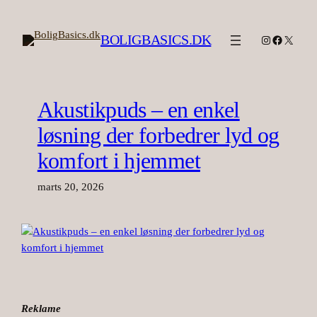
Spring
til
BOLIGBASICS.DK
Instagram
Facebook
X
indhold
Akustikpuds – en enkel
løsning der forbedrer lyd og
komfort i hjemmet
marts 20, 2026
Reklame